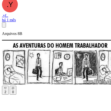
.yf..
há 1 mês
Arquivos 8B
2
0