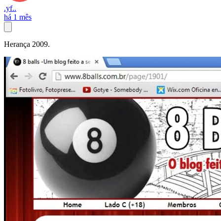
.yf..
há 1 mês
Herança 2009.