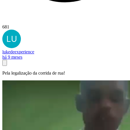
681
lukedeexperience
há 9 meses
Pela legalização da corrida de rua!