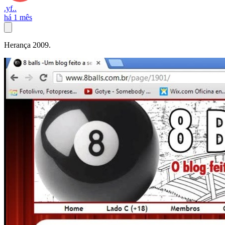
.yf..
há 1 mês
Herança 2009.