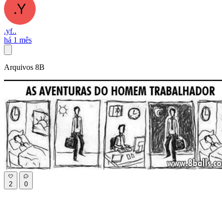
.yf..
há 1 mês
Arquivos 8B
2
0