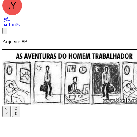
.yf..
há 1 mês
Arquivos 8B
2
0