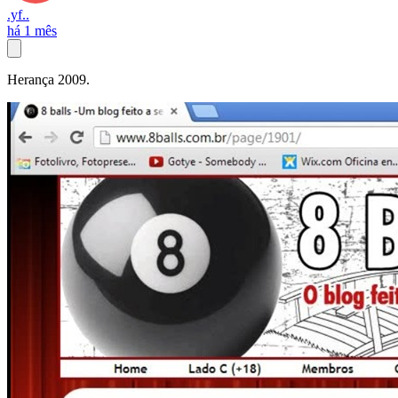
.yf..
há 1 mês
Herança 2009.