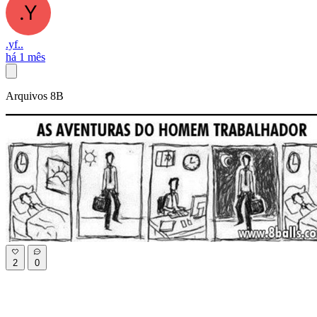
.yf..
há 1 mês
Arquivos 8B
2
0