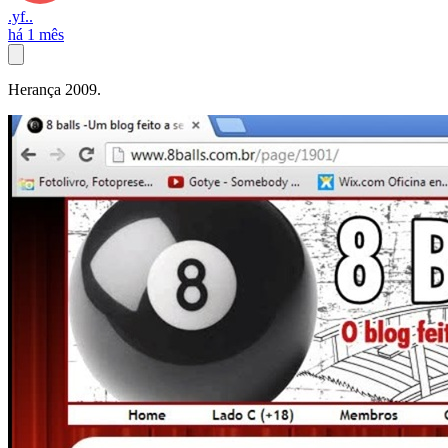
.yf..
há 1 mês
Herança 2009.