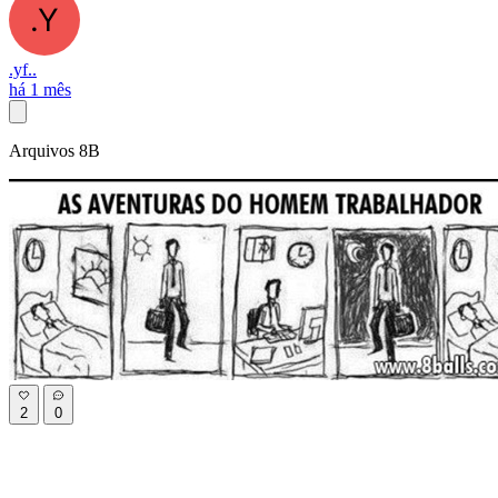
.yf..
há 1 mês
Arquivos 8B
2
0