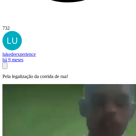
732
lukedeexperience
há 9 meses
Pela legalização da corrida de rua!