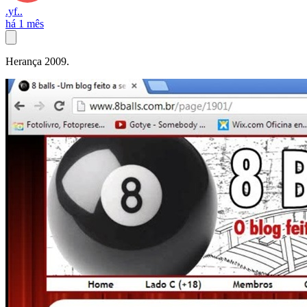
.yf..
há 1 mês
Herança 2009.