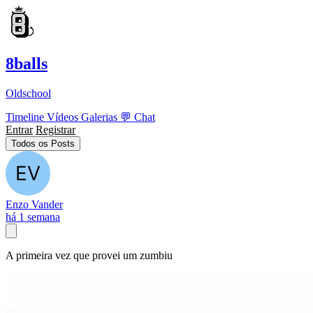
8balls
Oldschool
Timeline
Vídeos
Galerias
💬
Chat
Entrar
Registrar
Todos os Posts
Enzo Vander
há 1 semana
A primeira vez que provei um zumbiu