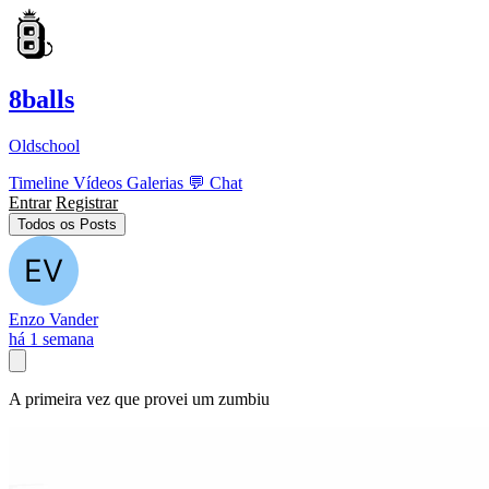
8balls
Oldschool
Timeline
Vídeos
Galerias
💬
Chat
Entrar
Registrar
Todos os Posts
Enzo Vander
há 1 semana
A primeira vez que provei um zumbiu