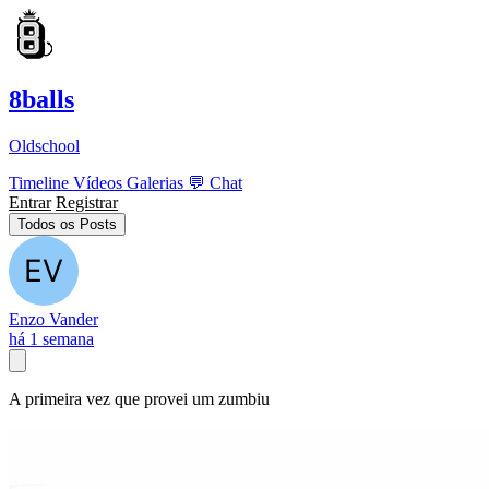
8balls
Oldschool
Timeline
Vídeos
Galerias
💬
Chat
Entrar
Registrar
Todos os Posts
Enzo Vander
há 1 semana
A primeira vez que provei um zumbiu