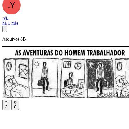
.yf..
há 1 mês
Arquivos 8B
2
0