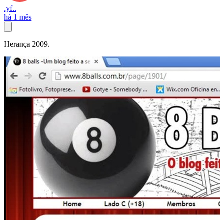
.yf..
há 1 mês
Herança 2009.