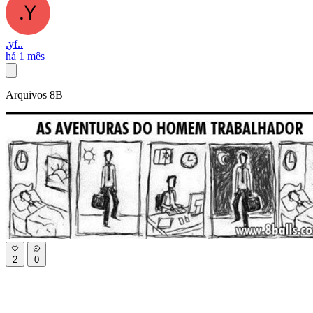
.yf..
há 1 mês
Arquivos 8B
2
0