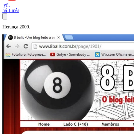
.yf..
há 1 mês
Herança 2009.