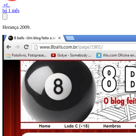
.yf..
há 1 mês
Herança 2009.