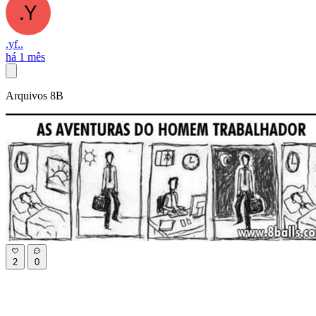
.yf..
há 1 mês
Arquivos 8B
2
0