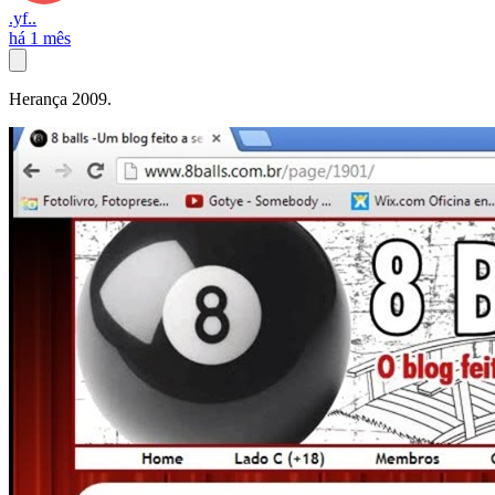
.yf..
há 1 mês
Herança 2009.