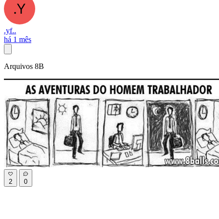
.yf..
há 1 mês
Arquivos 8B
2
0