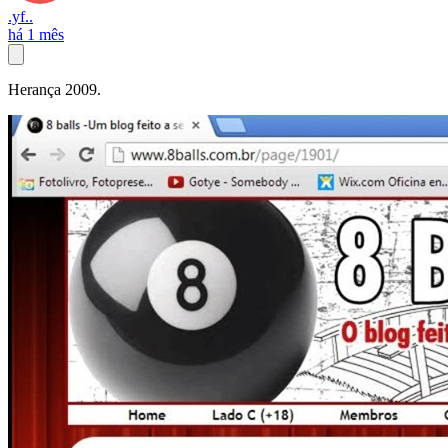
.yf..
há 1 mês
Herança 2009.