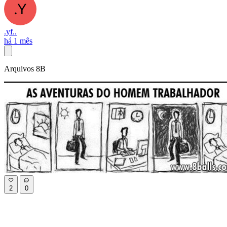
.yf..
há 1 mês
Arquivos 8B
2
0