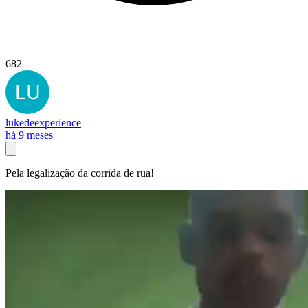
682
lukedeexperience
há 9 meses
Pela legalização da corrida de rua!