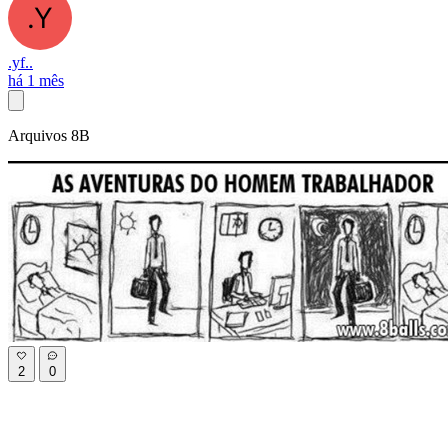
.yf..
há 1 mês
Arquivos 8B
2
0