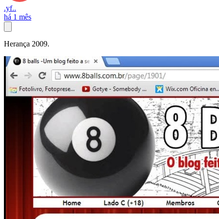
.yf..
há 1 mês
Herança 2009.