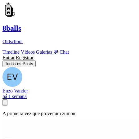
8balls
Oldschool
Timeline
Vídeos
Galerias
💬
Chat
Entrar
Registrar
Todos os Posts
Enzo Vander
há 1 semana
A primeira vez que provei um zumbiu