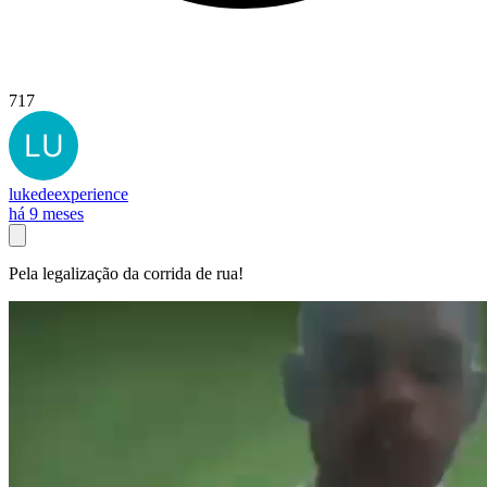
717
lukedeexperience
há 9 meses
Pela legalização da corrida de rua!