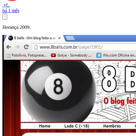
.yf..
há 1 mês
Herança 2009.