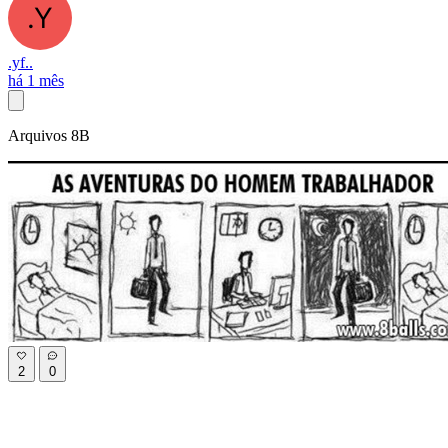
.yf..
há 1 mês
Arquivos 8B
2
0