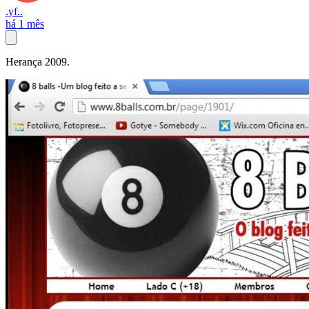
.yf..
há 1 mês
Herança 2009.