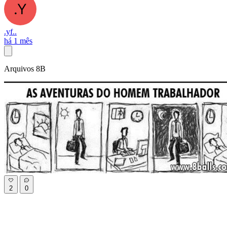
.yf..
há 1 mês
Arquivos 8B
2
0