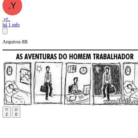
.yf..
há 1 mês
Arquivos 8B
2
0