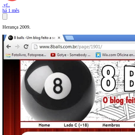
.yf..
há 1 mês
Herança 2009.