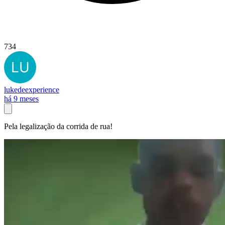
734
lukedeexperience
há 9 meses
Pela legalização da corrida de rua!