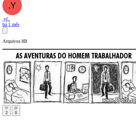
.yf..
há 1 mês
Arquivos 8B
2
0