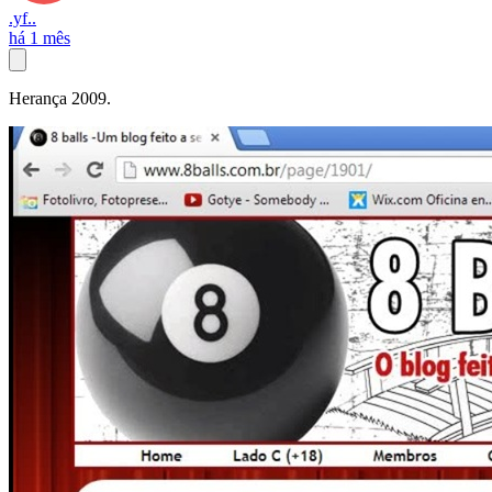
.yf..
há 1 mês
Herança 2009.