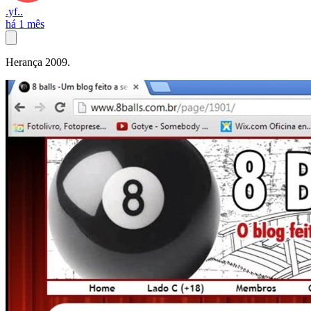
.yf..
há 1 mês
Herança 2009.