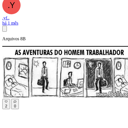
.yf..
há 1 mês
Arquivos 8B
2
0