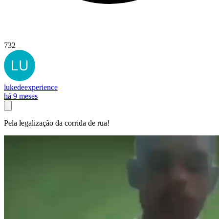
732
lukedeexperience
há 9 meses
Pela legalização da corrida de rua!