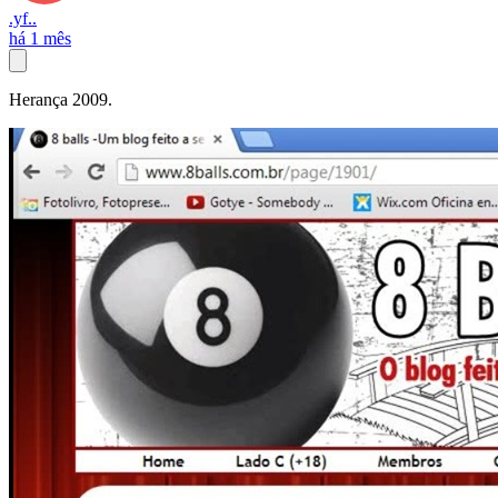
.yf..
há 1 mês
Herança 2009.