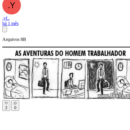
.yf..
há 1 mês
Arquivos 8B
2
0