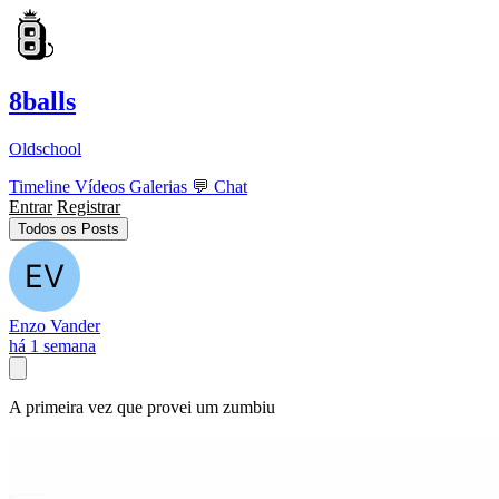
8balls
Oldschool
Timeline
Vídeos
Galerias
💬
Chat
Entrar
Registrar
Todos os Posts
Enzo Vander
há 1 semana
A primeira vez que provei um zumbiu