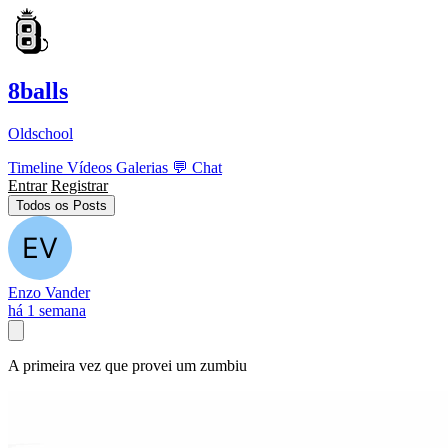
8balls
Oldschool
Timeline
Vídeos
Galerias
💬
Chat
Entrar
Registrar
Todos os Posts
Enzo Vander
há 1 semana
A primeira vez que provei um zumbiu