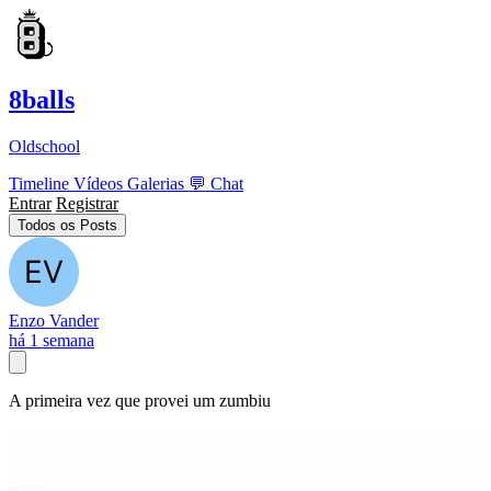
8balls
Oldschool
Timeline
Vídeos
Galerias
💬
Chat
Entrar
Registrar
Todos os Posts
Enzo Vander
há 1 semana
A primeira vez que provei um zumbiu