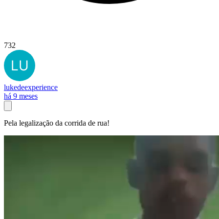
732
lukedeexperience
há 9 meses
Pela legalização da corrida de rua!