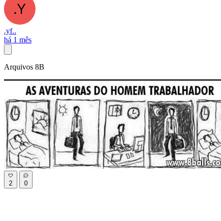
.yf..
há 1 mês
Arquivos 8B
2
0