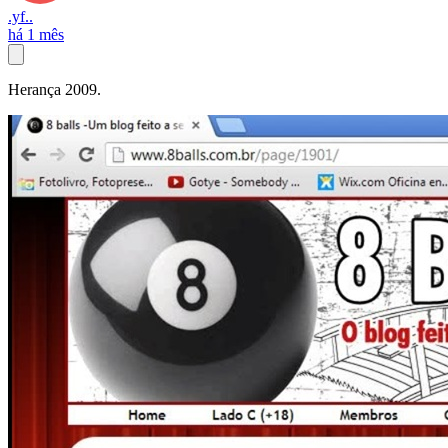
.yf..
há 1 mês
Herança 2009.