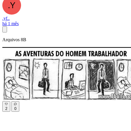
.yf..
há 1 mês
Arquivos 8B
2
0