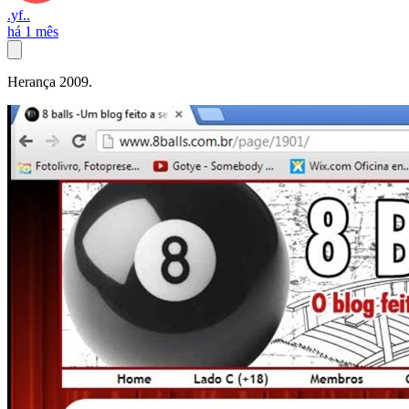
.yf..
há 1 mês
Herança 2009.