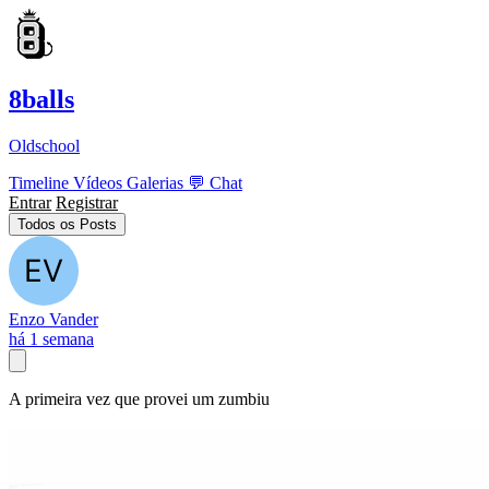
8balls
Oldschool
Timeline
Vídeos
Galerias
💬
Chat
Entrar
Registrar
Todos os Posts
Enzo Vander
há 1 semana
A primeira vez que provei um zumbiu