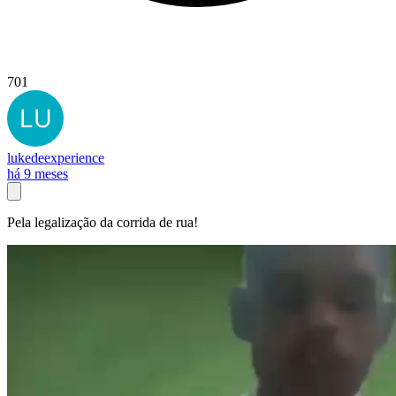
701
lukedeexperience
há 9 meses
Pela legalização da corrida de rua!