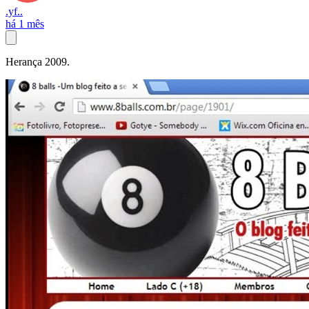
.yf..
há 1 mês
Herança 2009.