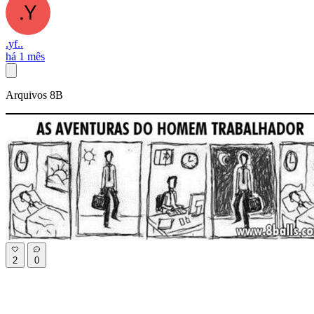
.yf..
há 1 mês
Arquivos 8B
2
0