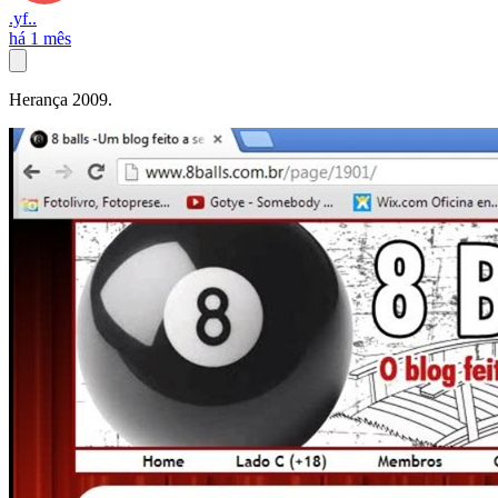
.yf..
há 1 mês
Herança 2009.