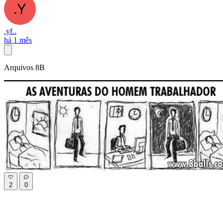
.yf..
há 1 mês
Arquivos 8B
2
0