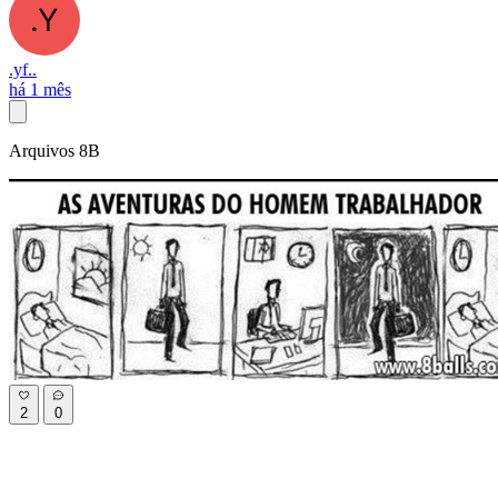
.yf..
há 1 mês
Arquivos 8B
2
0