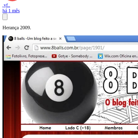
.yf..
há 1 mês
Herança 2009.