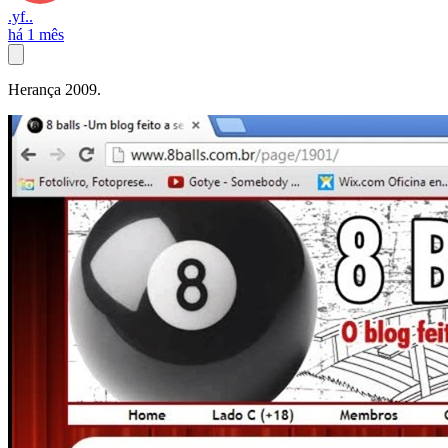
.yf..
há 1 mês
Herança 2009.