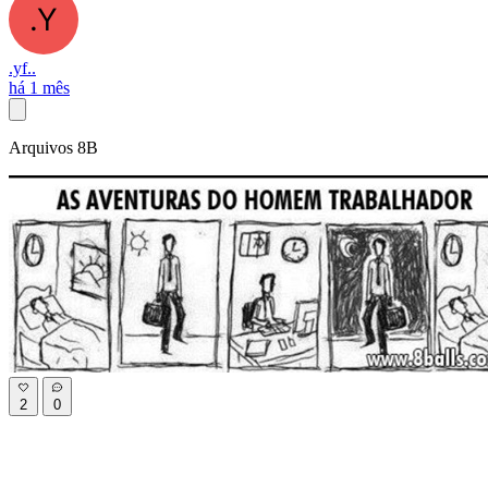
.yf..
há 1 mês
Arquivos 8B
2
0