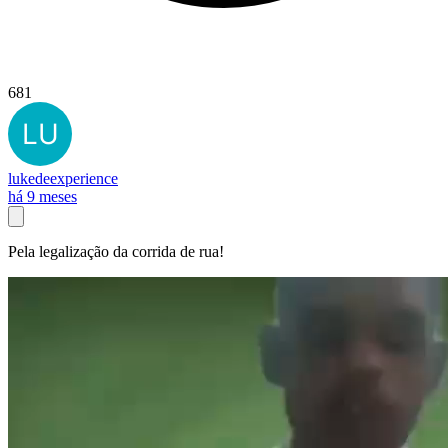
681
lukedeexperience
há 9 meses
Pela legalização da corrida de rua!