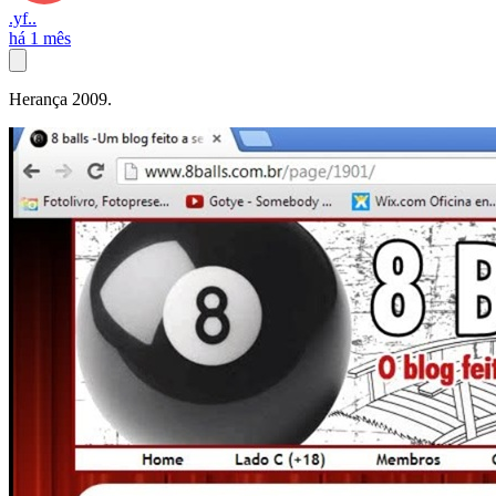
.yf..
há 1 mês
Herança 2009.