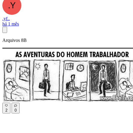
.yf..
há 1 mês
Arquivos 8B
2
0