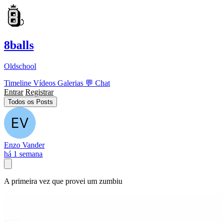
8balls
Oldschool
Timeline
Vídeos
Galerias
💬
Chat
Entrar
Registrar
Todos os Posts
Enzo Vander
há 1 semana
A primeira vez que provei um zumbiu