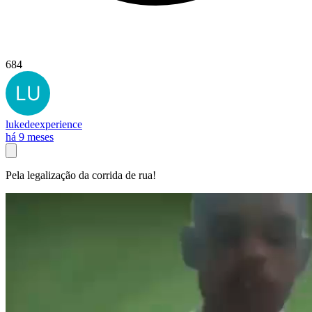
684
lukedeexperience
há 9 meses
Pela legalização da corrida de rua!