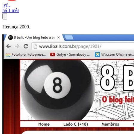
.yf..
há 1 mês
Herança 2009.