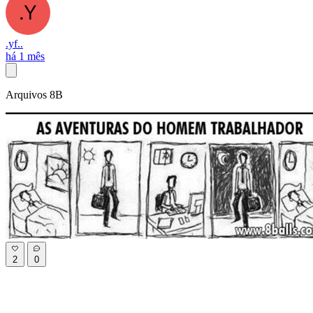
.yf..
há 1 mês
Arquivos 8B
2
0