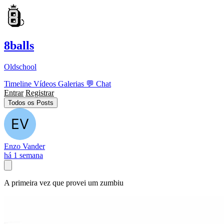
8balls
Oldschool
Timeline
Vídeos
Galerias
💬
Chat
Entrar
Registrar
Todos os Posts
Enzo Vander
há 1 semana
A primeira vez que provei um zumbiu