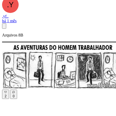
.yf..
há 1 mês
Arquivos 8B
2
0