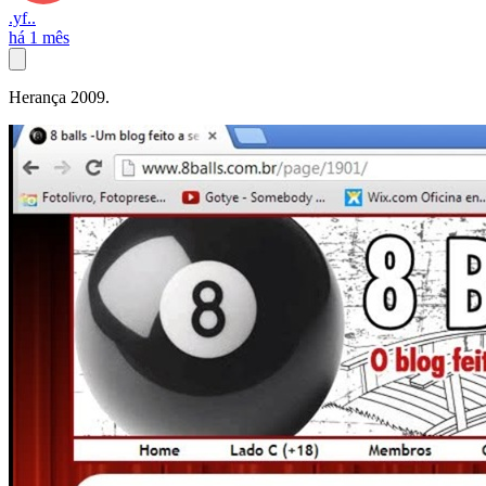
.yf..
há 1 mês
Herança 2009.