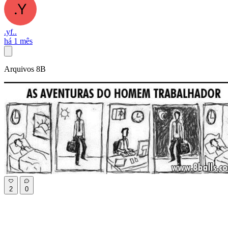
.yf..
há 1 mês
Arquivos 8B
2
0