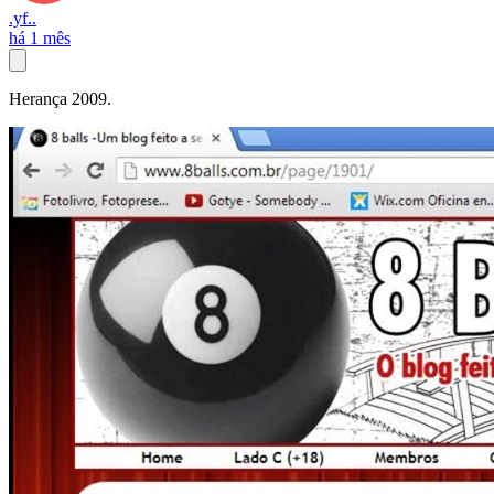
.yf..
há 1 mês
Herança 2009.