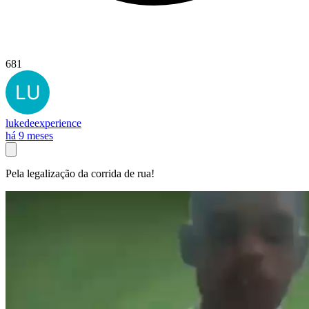
681
lukedeexperience
há 9 meses
Pela legalização da corrida de rua!