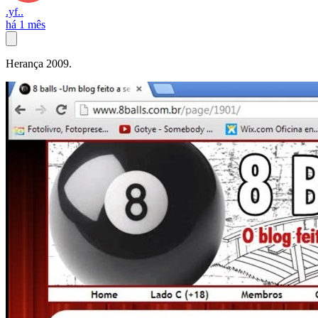
.yf..
há 1 mês
Herança 2009.