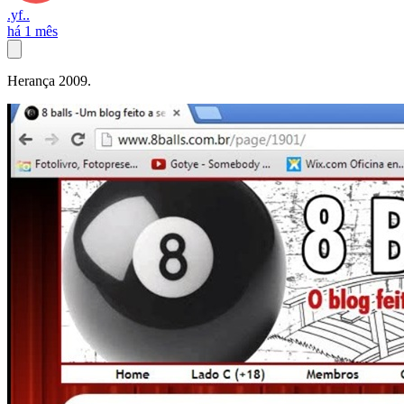
.yf..
há 1 mês
Herança 2009.