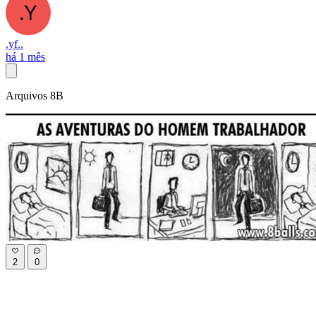
.yf..
há 1 mês
Arquivos 8B
2
0