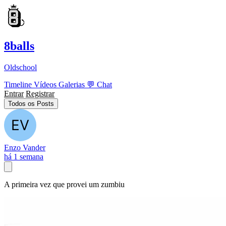
8balls
Oldschool
Timeline
Vídeos
Galerias
💬
Chat
Entrar
Registrar
Todos os Posts
Enzo Vander
há 1 semana
A primeira vez que provei um zumbiu