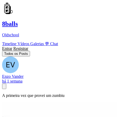
8balls
Oldschool
Timeline
Vídeos
Galerias
💬
Chat
Entrar
Registrar
Todos os Posts
Enzo Vander
há 1 semana
A primeira vez que provei um zumbiu