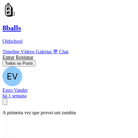
8balls
Oldschool
Timeline
Vídeos
Galerias
💬
Chat
Entrar
Registrar
Todos os Posts
Enzo Vander
há 1 semana
A primeira vez que provei um zumbiu