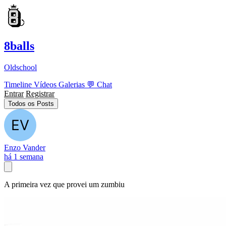
8balls
Oldschool
Timeline
Vídeos
Galerias
💬
Chat
Entrar
Registrar
Todos os Posts
Enzo Vander
há 1 semana
A primeira vez que provei um zumbiu