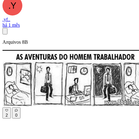
.yf..
há 1 mês
Arquivos 8B
2
0