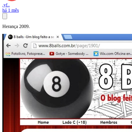
.yf..
há 1 mês
Herança 2009.