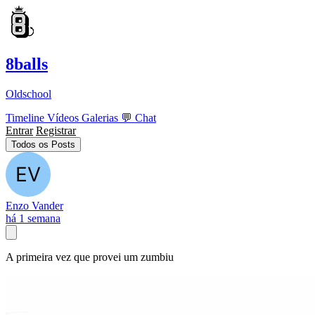
8balls
Oldschool
Timeline
Vídeos
Galerias
💬
Chat
Entrar
Registrar
Todos os Posts
Enzo Vander
há 1 semana
A primeira vez que provei um zumbiu