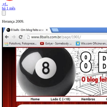
.yf..
há 1 mês
Herança 2009.