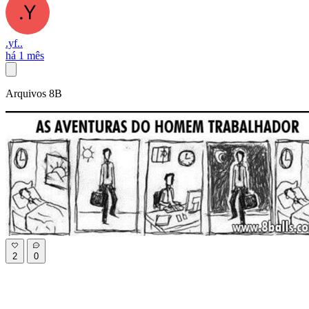
.yf..
há 1 mês
Arquivos 8B
2
0