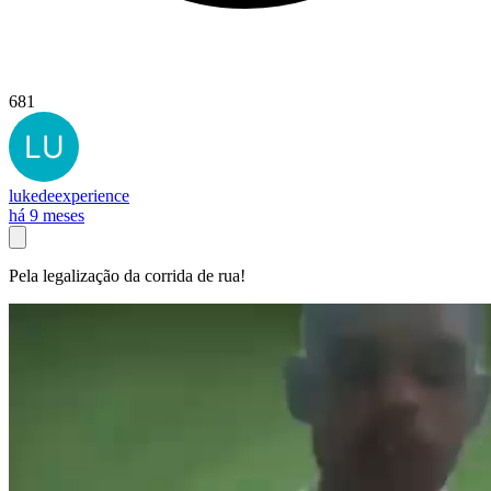
681
lukedeexperience
há 9 meses
Pela legalização da corrida de rua!