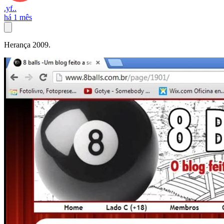
.yf..
há 1 mês
Herança 2009.