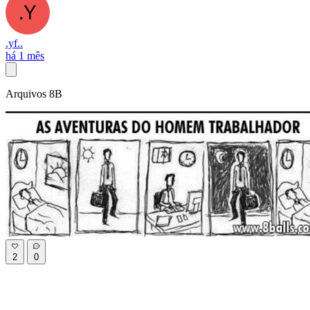
.yf..
há 1 mês
Arquivos 8B
2
0