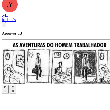
.yf..
há 1 mês
Arquivos 8B
2
0