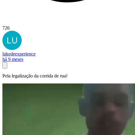
726
lukedeexperience
há 9 meses
Pela legalização da corrida de rua!