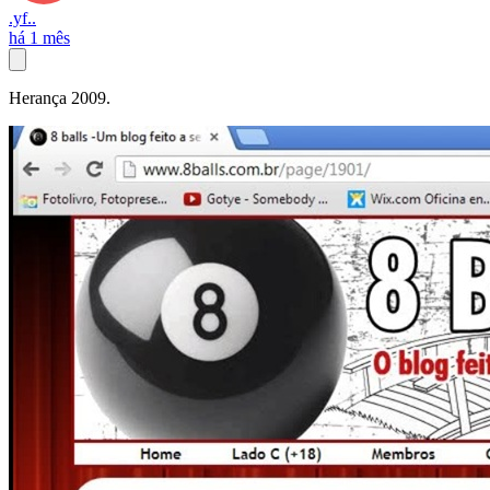
.yf..
há 1 mês
Herança 2009.