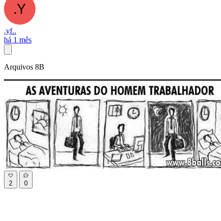
.yf..
há 1 mês
Arquivos 8B
2
0