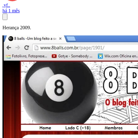
.yf..
há 1 mês
Herança 2009.