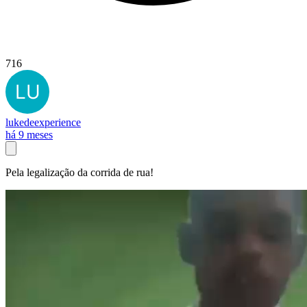
716
lukedeexperience
há 9 meses
Pela legalização da corrida de rua!