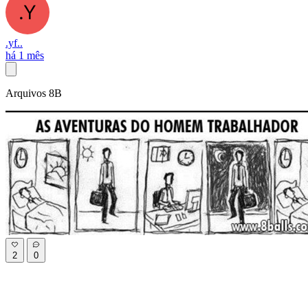
.yf..
há 1 mês
Arquivos 8B
2
0