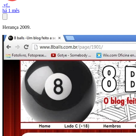
.yf..
há 1 mês
Herança 2009.